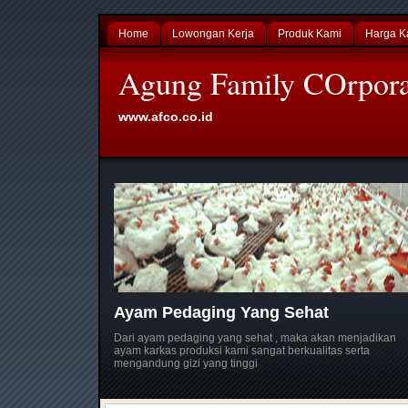
Home
Lowongan Kerja
Produk Kami
Harga K
Agung Family COrpora
www.afco.co.id
Ayam Pedaging Yang Sehat
Dari ayam pedaging yang sehat , maka akan menjadikan
ayam karkas produksi kami sangat berkualitas serta
mengandung gizi yang tinggi