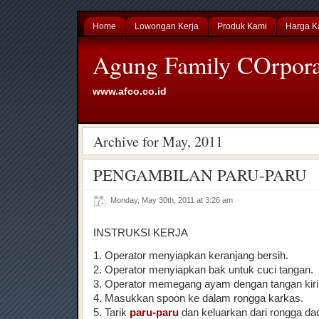
Home
Lowongan Kerja
Produk Kami
Harga K
Agung Family COrpora
www.afco.co.id
Archive for May, 2011
PENGAMBILAN PARU-PARU
Monday, May 30th, 2011 at 3:26 am
INSTRUKSI KERJA
1. Operator menyiapkan keranjang bersih.
2. Operator menyiapkan bak untuk cuci tangan.
3. Operator memegang ayam dengan tangan kiri
4. Masukkan spoon ke dalam rongga karkas.
5. Tarik
paru-paru
dan keluarkan dari rongga d