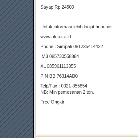
Sayap Rp 24500
Untuk informasi lebih lanjut hubungi:
www.afco.co.id
Phone : Simpati 081235414422
IM3 085730558884
XL 085961113355
PIN BB 76314AB0
Telp/Fax : 0321-855854
NB: Min pemesanan 2 ton.
Free Ongkir