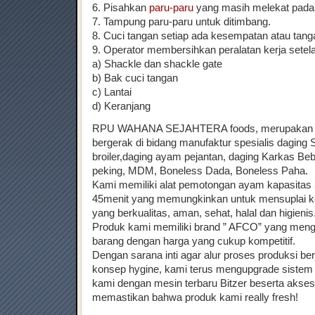
6. Pisahkan
paru-paru
yang masih melekat pada 
7. Tampung paru-paru untuk ditimbang.
8. Cuci tangan setiap ada kesempatan atau tanga
9. Operator membersihkan peralatan kerja setelah
a) Shackle dan shackle gate
b) Bak cuci tangan
c) Lantai
d) Keranjang
RPU WAHANA SEJAHTERA foods, merupakan 
bergerak di bidang manufaktur spesialis daging
broiler,daging ayam pejantan, daging Karkas Be
peking, MDM, Boneless Dada, Boneless Paha.
Kami memiliki alat pemotongan ayam kapasitas
45menit yang memungkinkan untuk mensuplai k
yang berkualitas, aman, sehat, halal dan higienis
Produk kami memiliki brand ” AFCO” yang meng
barang dengan harga yang cukup kompetitif.
Dengan sarana inti agar alur proses produksi be
konsep hygine, kami terus mengupgrade sistem
kami dengan mesin terbaru Bitzer beserta akses
memastikan bahwa produk kami really fresh!