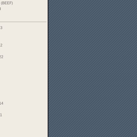
 (BEEF)
d
23
22
22
14
11