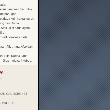
ack...
persiapan produksi untuk
n baru gan.... ...
illet dada kulit harga murah
ng dari Ruma...
 Stok Fillet dada ayam,
!...
to sell boneless dada.
..
Ayam fillet, ingat Afco dah
ksi Fillet Dada&Paha
i. Siap melayani kebu...
ES
T
HANICAL DOBONET
SI PRODUK