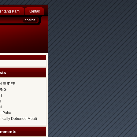
entang Kami
Kontak
sts
N SUPER
UNG
NT
H
N
et Paha
ically Deboned Meat)
omments