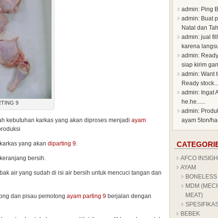
admin
: Ping B
admin
: Buat 
Natal dan Tahu
admin
: jual f
karena langsu
admin
: Ready
siap kirim gan!
admin
: Want 
Ready stock...
admin
: Ingat 
he.he......
TING 9
admin
: Produ
ah kebutuhan karkas yang akan diproses menjadi
ayam
ayam 5ton/har
produksi
 karkas yang akan
diparting 9
.
CATEGORI
keranjang bersih.
AFCO INSIGH
AYAM
ak air yang sudah di isi air bersih untuk mencuci tangan dan
BONELESS
MDM (MEC
MEAT)
tong dan pisau pemotong
ayam parting 9
berjalan dengan
SPESIFIKA
BEBEK