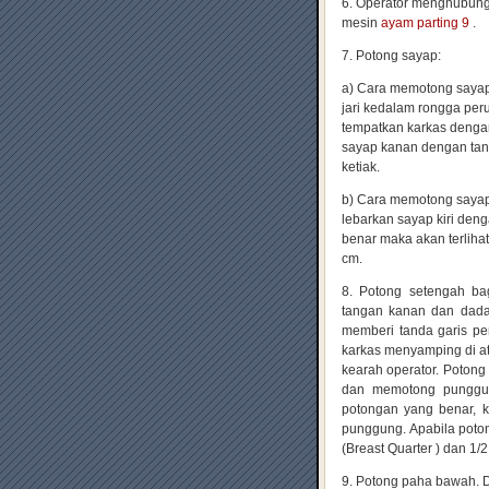
6. Operator menghubungk
mesin
ayam parting 9
.
7. Potong sayap:
a) Cara memotong sayap
jari kedalam rongga pe
tempatkan karkas dengan
sayap kanan dengan tang
ketiak.
b) Cara memotong sayap k
lebarkan sayap kiri deng
benar maka akan terlihat
cm.
8. Potong setengah ba
tangan kanan dan dada 
memberi tanda garis p
karkas menyamping di 
kearah operator. Potong
dan memotong punggun
potongan yang benar, k
punggung. Apabila poton
(Breast Quarter ) dan 1/
9. Potong paha bawah.