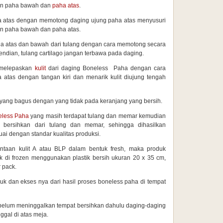
ian paha bawah dan
paha atas
.
a atas dengan memotong daging ujung paha atas menyusuri
an paha bawah dan paha atas.
a atas dan bawah dari tulang dengan cara memotong secara
endian, tulang cartilago jangan terbawa pada daging.
n melepaskan
kulit
dari daging Boneless Paha dengan cara
tas dengan tangan kiri dan menarik kulit diujung tengah
t yang bagus dengan yang tidak pada keranjang yang bersih.
eless Paha
yang masih terdapat tulang dan memar kemudian
di bersihkan dari tulang dan memar, sehingga dihasilkan
ai dengan standar kualitas produksi.
intaan kulit A atau BLP dalam bentuk fresh, maka produk
uk di frozen menggunakan plastik bersih ukuran 20 x 35 cm,
r pack.
k dan ekses nya dari hasil proses boneless paha di tempat
sebelum meninggalkan tempat bersihkan dahulu daging-daging
nggal di atas meja.