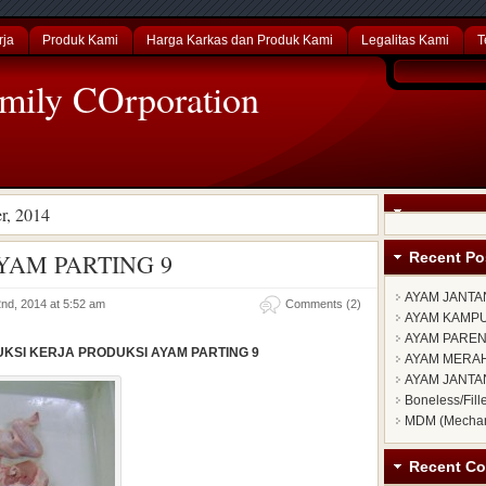
rja
Produk Kami
Harga Karkas dan Produk Kami
Legalitas Kami
T
mily COrporation
r, 2014
YAM PARTING 9
Recent Po
AYAM JANTA
nd, 2014 at 5:52 am
Comments (2)
AYAM KAMP
AYAM PARE
UKSI KERJA PRODUKSI AYAM PARTING 9
AYAM MERA
AYAM JANTA
Boneless/Fill
MDM (Mechan
Recent C