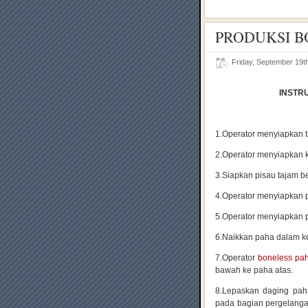
PRODUKSI B
Friday, September 19t
INSTR
1.Operator menyiapkan 
2.Operator menyiapkan k
3.Siapkan pisau tajam b
4.Operator menyiapkan 
5.Operator menyiapkan p
6.Naikkan paha dalam ke
7.Operator
boneless pa
bawah ke paha atas.
8.Lepaskan daging pah
pada bagian pergelang