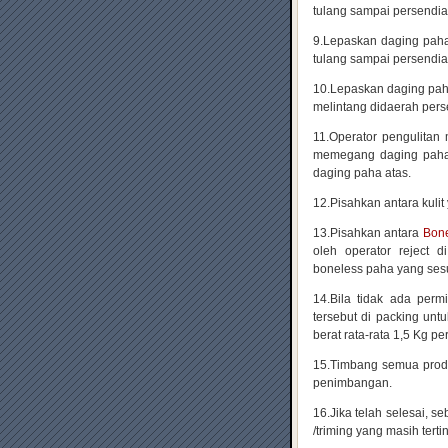
tulang sampai persend
9.Lepaskan daging pah
tulang sampai persendi
10.Lepaskan daging pah
melintang didaerah pers
11.Operator pengulita
memegang daging paha a
daging paha atas.
12.Pisahkan antara kuli
13.Pisahkan antara
Bon
oleh operator reject 
boneless paha yang sesu
14.Bila tidak ada perm
tersebut di packing unt
berat rata-rata 1,5 Kg pe
15.Timbang semua produ
penimbangan.
16.Jika telah selesai, 
/triming yang masih terti