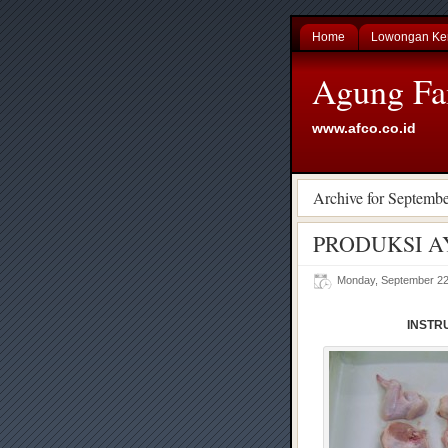
Home
Lowongan Ke
Agung Fa
www.afco.co.id
Archive for Septembe
PRODUKSI A
Monday, September 22
INSTR