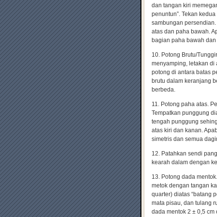
dan tangan kiri memegan
penuntun”. Tekan kedua 
sambungan persendian. 
atas dan paha bawah. Apa
bagian paha bawah dan 
10. Potong Brutu/Tunggi
menyamping, letakan di
potong di antara batas 
brutu dalam keranjang b
berbeda.
11. Potong paha atas. P
Tempatkan punggung dia
tengah punggung sehing
atas kiri dan kanan. Apa
simetris dan semua dagin
12. Patahkan sendi pan
kearah dalam dengan ke
13. Potong dada mentok.
metok dengan tangan ka
quarter) diatas “batang
mata pisau, dan tulang 
dada mentok 2 ± 0,5 cm 