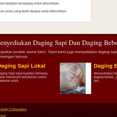
tor kedalam keranjang untuk dibersihkan
n pisau yang telah dipakai untuk dibersihkan.
enyediakan Daging Sapi Dan Daging Beb
upakan produk utama kami . Kami kami juga menyediakan daging sapi
ampingan lainnya
aging Sapi Lokal
Daging 
aging Sapi lokal kualitas istimewa
Menyediakan be
ntuk memenuhi kebutuhan usaha
daging bebek , p
akanan anda
lain .
amily COrporation
roup