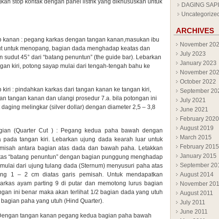
an stop kontak dengan panel listrik yang dikhususkan untuk
DAGING SAPI
Uncategorize
ARCHIVES
 kanan : pegang karkas dengan tangan kanan,masukan ibu
November 20
rut untuk menopang, bagian dada menghadap keatas dan
July 2023
 sudut 45° dari “batang penuntun” (the guide bar). Lebarkan
January 2023
an kiri, potong sayap mulai dari tengah-tengah bahu ke
November 20
October 2022
iri : pindahkan karkas dari tangan kanan ke tangan kiri,
September 20
an tangan kanan dan ulangi prosedur 7.a. bila potongan ini
July 2021
 daging melingkar (silver dollar) dengan diameter 2,5 – 3,8
June 2021
February 2020
August 2019
gian (Quarter Cut ) : Pegang kedua paha bawah dengan
March 2015
pada tangan kiri. Lebarkan ujung dada kearah luar untuk
February 2015
emisah antara bagian atas dada dan bawah paha. Letakkan
January 2015
atas “batang penuntun” dengan bagian punggung menghadap
September 20
 mulai dari ujung tulang dada (Sternum) menyusuri paha atas
g 1 – 2 cm diatas garis pemisah. Untuk mendapatkan
August 2014
arkas ayam parting 9 di putar dan memotong lurus bagian
November 20
gan ini benar maka akan terlihat 1/2 bagian dada yang utuh
August 2011
2 bagian paha yang utuh (Hind Quarter).
July 2011
June 2011
 Dengan tangan kanan pegang kedua bagian paha bawah