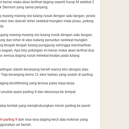
ni benar maka akan terlihat daging seperti hurup M setebal 2
uk Sternum yang sama panjang.
 masing masing sisi tulang rusuk dengan satu tangan, posisi
ntun dan daerah leher sedekat mungkin mata pisau, potong
da.
ang masing-masing sisi tulang rusuk dengan satu tangan,
ng dan leher di atas batang penuntun sedekat mungkin
ng tengah-tengah tulang punggung sehingga memisahkan
 bagian. Apa bila potongan ini benar maka akan terlihat dua
an semua daging rusuk melekat keatas pada tulang
artingan dalam keranjang bersih warna biru dengan alas
Tiap keranjang berisi 21 ekor karkas yang sudah di parting.
ing kecil/triming yang tersisa pada meja kerja.
 produk ayam parting 9 dan eksesnya ke tempat
.
 stop kontak yang menghubungkan mesin parting ke panel
m parting 9
dari sisa-sisa daging kecil atau kotoran yang
unakan air bersih.