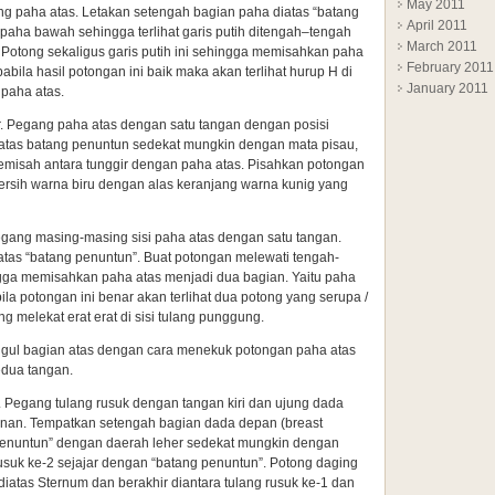
May 2011
g paha atas. Letakan setengah bagian paha diatas “batang
April 2011
paha bawah sehingga terlihat garis putih ditengah–tengah
March 2011
Potong sekaligus garis putih ini sehingga memisahkan paha
February 2011
bila hasil potongan ini baik maka akan terlihat hurup H di
January 2011
paha atas.
r. Pegang paha atas dengan satu tangan dengan posisi
 atas batang penuntun sedekat mungkin dengan mata pisau,
pemisah antara tunggir dengan paha atas. Pisahkan potongan
ersih warna biru dengan alas keranjang warna kunig yang
egang masing-masing sisi paha atas dengan satu tangan.
tas “batang penuntun”. Buat potongan melewati tengah-
ga memisahkan paha atas menjadi dua bagian. Yaitu paha
bila potongan ini benar akan terlihat dua potong yang serupa /
g melekat erat erat di sisi tulang punggung.
ggul bagian atas dengan cara menekuk potongan paha atas
dua tangan.
 Pegang tulang rusuk dengan tangan kiri dan ujung dada
nan. Tempatkan setengah bagian dada depan (breast
 penuntun” dengan daerah leher sedekat mungkin dengan
rusuk ke-2 sejajar dengan “batang penuntun”. Potong daging
diatas Sternum dan berakhir diantara tulang rusuk ke-1 dan