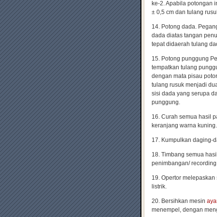
ke-2. Apabila potongan i
± 0,5 cm dan tulang rus
14. Potong dada. Pegang
dada diatas tangan penu
tepat didaerah tulang da
15. Potong punggung Peg
tempatkan tulang punggu
dengan mata pisau poto
tulang rusuk menjadi dua
sisi dada yang serupa d
punggung.
16. Curah semua hasil p
keranjang warna kuning. 
17. Kumpulkan daging-dag
18. Timbang semua hasil
penimbangan/ recording
19. Opertor melepaskan
listrik.
20. Bersihkan mesin
aya
menempel, dengan mengg