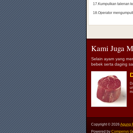
17.Kumpulkan talenan ko
18.Operator mengumpulka
Kami Juga M
Selain ayam yang mer
bebek serta daging s
D
D
u
m
Copyright ©
2026
Agung F
Powered by
Compenys G