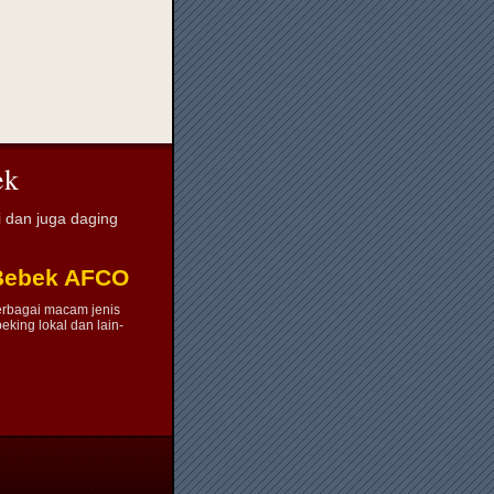
ek
 dan juga daging
Bebek AFCO
rbagai macam jenis
eking lokal dan lain-