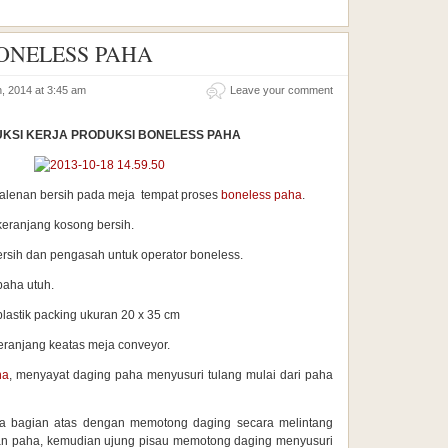
ONELESS PAHA
h, 2014 at 3:45 am
Leave your comment
UKSI KERJA PRODUKSI BONELESS PAHA
talenan bersih pada meja tempat proses
boneless paha
.
eranjang kosong bersih.
ersih dan pengasah untuk operator boneless.
paha utuh.
lastik packing ukuran 20 x 35 cm
ranjang keatas meja conveyor.
ha
, menyayat daging paha menyusuri tulang mulai dari paha
a bagian atas dengan memotong daging secara melintang
an paha, kemudian ujung pisau memotong daging menyusuri