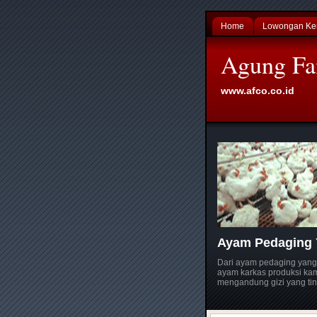
Home
Lowongan Ke
Agung Fa
www.afco.co.id
Ayam Pedaging 
Dari ayam pedaging yang
ayam karkas produksi kami
mengandung gizi yang tin