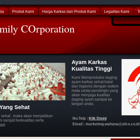
rja
Produk Kami
Harga Karkas dan Produk Kami
Legalitas Kami
T
mily COrporation
Ayam Karkas
Kualitas Tinggi
Kami Memproduksi daging
ayam karkas sehat,halal
dan higienis dengan sistem
mata rantai pendingin yang
akan menjaga kualitas
daging ayam sampai ke
tangan anda.
Yang Sehat
 sehat , maka akan menjadikan
No.Telp :
Klik Disini
 sangat berkualitas serta
Email : marketing.wahana@afco.co.id
ggi