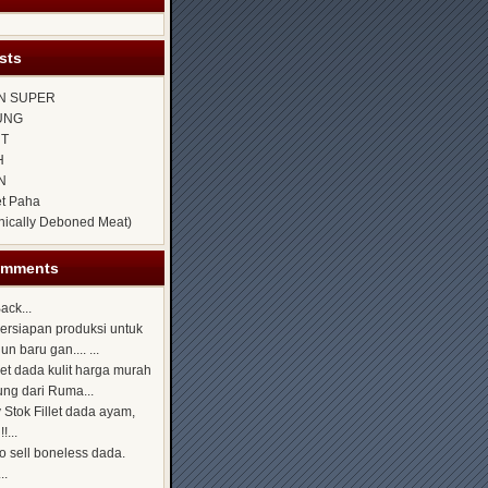
sts
N SUPER
UNG
NT
H
N
et Paha
ically Deboned Meat)
omments
ack...
persiapan produksi untuk
n baru gan.... ...
illet dada kulit harga murah
ng dari Ruma...
 Stok Fillet dada ayam,
!...
to sell boneless dada.
..