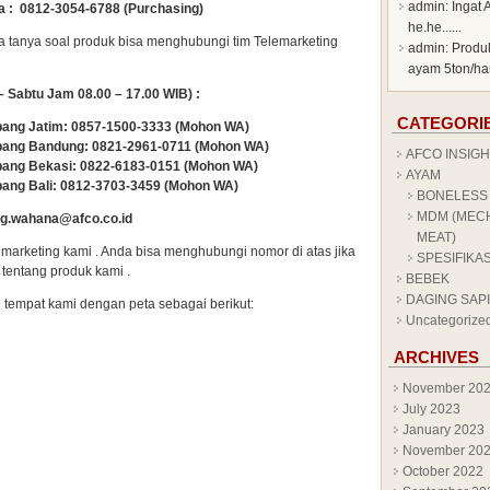
admin
: Ingat 
 : 0812-3054-6788 (Purchasing)
he.he......
 tanya soal produk bisa menghubungi tim Telemarketing
admin
: Produ
ayam 5ton/har
– Sabtu Jam 08.00 – 17.00 WIB) :
CATEGORI
bang Jatim: 0857-1500-3333 (Mohon WA)
bang Bandung: 0821-2961-0711 (Mohon WA)
AFCO INSIGH
bang Bekasi: 0822-6183-0151 (Mohon WA)
AYAM
bang Bali: 0812-3703-3459 (Mohon WA)
BONELESS
MDM (MEC
g.wahana@afco.co.id
MEAT)
 marketing kami . Anda bisa menghubungi nomor di atas jika
SPESIFIKA
 tentang produk kami .
BEBEK
DAGING SAPI
 tempat kami dengan peta sebagai berikut:
Uncategorize
ARCHIVES
November 20
July 2023
January 2023
November 20
October 2022