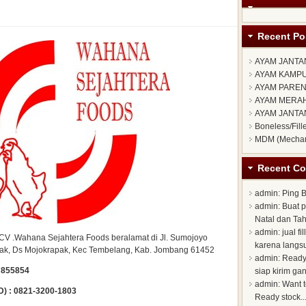
Recent Po
AYAM JANTA
AYAM KAMP
AYAM PARE
AYAM MERA
AYAM JANTA
Boneless/Fill
MDM (Mechan
Recent C
admin
: Ping B
admin
: Buat 
Natal dan Tahu
admin
: jual f
CV .Wahana Sejahtera Foods beralamat di Jl. Sumojoyo
karena langsu
lak, Ds Mojokrapak, Kec Tembelang, Kab. Jombang 61452
admin
: Ready
 855854
siap kirim gan!
admin
: Want 
 : 0821-3200-1803
Ready stock...