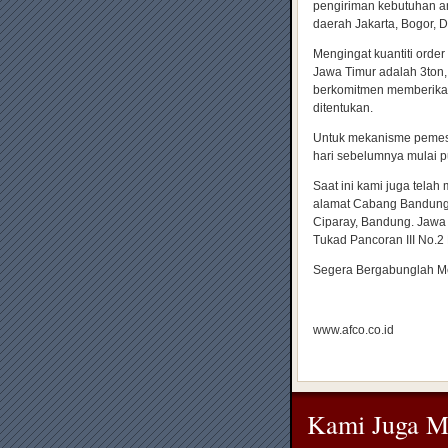
pengiriman kebutuhan a
daerah Jakarta, Bogor, 
Mengingat kuantiti orde
Jawa Timur adalah 3ton
berkomitmen memberikan
ditentukan.
Untuk mekanisme pemesa
hari sebelumnya mulai p
Saat ini kami juga tela
alamat Cabang Bandung 
Ciparay, Bandung. Jawa 
Tukad Pancoran III No.2
Segera Bergabunglah Me
www.afco.co.id
Kami Juga M