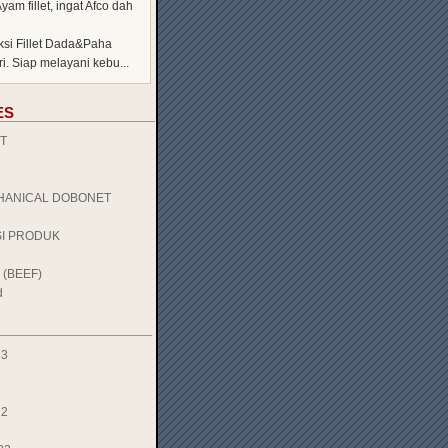
Ayam fillet, ingat Afco dah
ksi Fillet Dada&Paha
i. Siap melayani kebu...
ES
T
HANICAL DOBONET
SI PRODUK
 (BEEF)
d
23
22