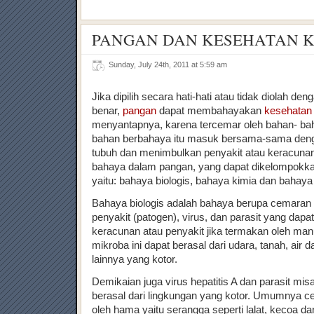
PANGAN DAN KESEHATAN 
Sunday, July 24th, 2011 at 5:59 am
Jika dipilih secara hati-hati atau tidak diolah de
benar,
pangan
dapat membahayakan
kesehatan
menyantapnya, karena tercemar oleh bahan- ba
bahan berbahaya itu masuk bersama-sama de
tubuh dan menimbulkan penyakit atau keracunan
bahaya dalam pangan, yang dapat dikelompokkan 
yaitu: bahaya biologis, bahaya kimia dan bahaya f
Bahaya biologis adalah bahaya berupa cemaran
penyakit (patogen), virus, dan parasit yang da
keracunan atau penyakit jika termakan oleh ma
mikroba ini dapat berasal dari udara, tanah, air
lainnya yang kotor.
Demikaian juga virus hepatitis A dan parasit mis
berasal dari lingkungan yang kotor. Umumnya 
oleh hama yaitu serangga seperti lalat, kecoa da