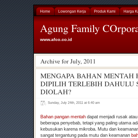
Home
Lowongan Kerja
Produk Kami
Harga K
Agung Family COrpora
www.afco.co.id
Archive for July, 2011
MENGAPA BAHAN MENTAH 
DIPILIH TERLEBIH DAHULU
DIOLAH?
Sunday, July 24th, 2011 at 6:40 am
Bahan pangan mentah
dapat menjadi rusak atau
beberapa penyebab, tetapi yang paling utama ad
kebusukan karena mikroba. Mutu dan keamanan
sangat tergantung pada mutu dan keamanan
ba